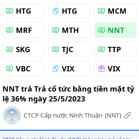
HTG
HTG
MCM
MRF
MTH
NNT
SKG
TJC
TTP
VBC
VIX
VIX
NNT trả Trả cổ tức bằng tiền mặt tỷ
lệ 36% ngày 25/5/2023
CTCP Cấp nước Ninh Thuận
(
NNT
)