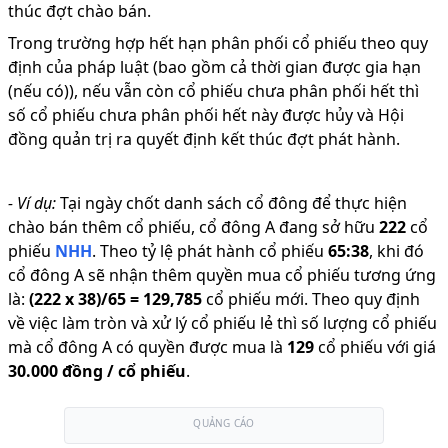
thúc đợt chào bán.
Trong trường hợp hết hạn phân phối cổ phiếu theo quy
định của pháp luật (bao gồm cả thời gian được gia hạn
(nếu có)), nếu vẫn còn cổ phiếu chưa phân phối hết thì
số cổ phiếu chưa phân phối hết này được hủy và Hội
đồng quản trị ra quyết định kết thúc đợt phát hành.
-
Ví dụ:
Tại ngày chốt danh sách cổ đông để thực hiện
chào bán thêm cổ phiếu, cổ đông A đang sở hữu
222
cổ
phiếu
NHH
.
Theo tỷ lệ phát hành cổ phiếu
65
:
38
,
khi đó
cổ đông A sẽ nhận thêm quyền mua cổ phiếu tương ứng
là:
(
222
x
38
)/
65
=
129,785
cổ phiếu mới
.
Theo quy định
về việc làm tròn và xử lý cổ phiếu lẻ thì số lượng cổ phiếu
mà cổ đông A có quyền được mua là
129
cổ phiếu
với giá
30.000 đồng
/ cổ phiếu
.
QUẢNG CÁO