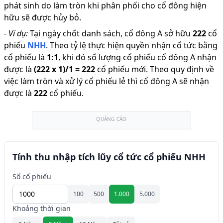
phát sinh do làm tròn khi phân phối cho cổ đông hiện
hữu sẽ được hủy bỏ.
-
Ví dụ:
Tại ngày chốt danh sách, cổ đông A sở hữu
222
cổ
phiếu
NHH
.
Theo tỷ lệ thực hiện quyền nhận cổ tức bằng
cổ phiếu là
1
:
1
,
khi đó số lượng cổ phiếu cổ đông A nhận
được là
(
222
x
1
)/
1
=
222
cổ phiếu mới
.
Theo quy định về
việc làm tròn và xử lý cổ phiếu lẻ thì cổ đông A sẽ nhận
được là
222
cổ phiếu
.
QUẢNG CÁO
Tính thu nhập tích lũy cổ tức cổ phiếu NHH
Số cổ phiếu
100
500
1.000
5.000
Khoảng thời gian