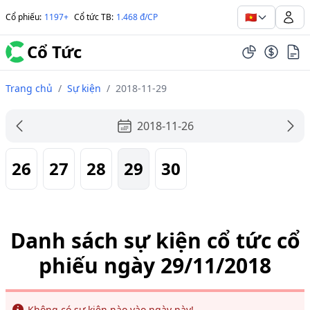
🇻🇳
Cổ phiếu
:
1197+
Cổ tức TB
:
1.468 đ/CP
Cổ Tức
Trang chủ
/
Sự kiện
/
2018-11-29
2018-11-26
26
27
28
29
30
Danh sách sự kiện cổ tức cổ
phiếu ngày 29/11/2018
Info
Không có sự kiện nào vào ngày này!