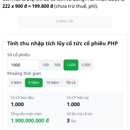
222
x
900 đ
=
199.800 đ
(chưa trừ thuế, phí).
QUẢNG CÁO
Tính thu nhập tích lũy cổ tức cổ phiếu PHP
Số cổ phiếu
100
500
1.000
5.000
Khoảng thời gian
3 Năm
5 Năm
10 Năm
Tất cả
Số CP ban đầu
Số CP hiện tại
1.000
1.000
Tổng tiền mặt nhận
Số lần trả cổ tức
1.900.000.000 đ
3
lần