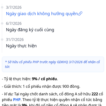
3/7/2026
Ngày giao dịch không hưởng quyền
6/7/2026
Ngày đăng ký cuối cùng
31/7/2026
Ngày thực hiện
*
Sở hữu cổ phiếu PHP trước ngày GDKHQ 3/7/2026 để nhận cổ
tức
-
Tỷ lệ thực hiện
:
9% / cổ phiếu
.
-
Giải thích
:
1 cổ phiếu nhận được 900 đồng.
-
Ví dụ:
Tại ngày chốt danh sách, cổ đông A sở hữu
222
cổ
phiếu
PHP
.
Theo tỷ lệ thực hiện quyền nhận cổ tức bằng
tiền mặt là
9
%
,
khi đó số tiền cổ đông A sẽ nhận được là