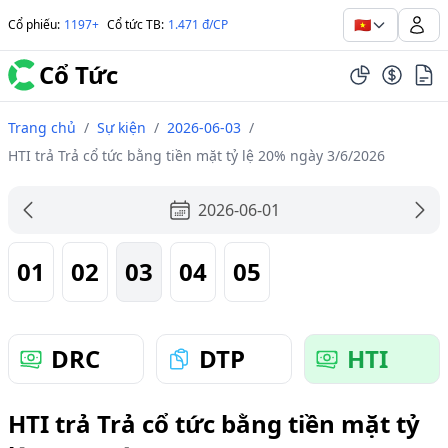
🇻🇳
Cổ phiếu
:
1197+
Cổ tức TB
:
1.471 đ/CP
Cổ Tức
Trang chủ
/
Sự kiện
/
2026-06-03
/
HTI trả Trả cổ tức bằng tiền mặt tỷ lệ 20% ngày 3/6/2026
2026-06-01
01
02
03
04
05
DRC
DTP
HTI
HTI trả Trả cổ tức bằng tiền mặt tỷ