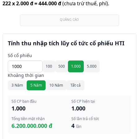
222
x
2.000 đ
=
444.000 đ
(chưa trừ thuế, phí).
QUẢNG CÁO
Tính thu nhập tích lũy cổ tức cổ phiếu HTI
Số cổ phiếu
100
500
1.000
5.000
Khoảng thời gian
3 Năm
5 Năm
10 Năm
Tất cả
Số CP ban đầu
Số CP hiện tại
1.000
1.000
Tổng tiền mặt nhận
Số lần trả cổ tức
6.200.000.000 đ
4
lần