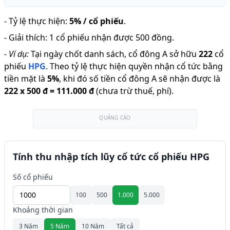
-
Tỷ lệ thực hiện
:
5% / cổ phiếu
.
-
Giải thích
:
1 cổ phiếu nhận được 500 đồng.
-
Ví dụ:
Tại ngày chốt danh sách, cổ đông A sở hữu
222
cổ
phiếu
HPG
.
Theo tỷ lệ thực hiện quyền nhận cổ tức bằng
tiền mặt là
5
%
,
khi đó số tiền cổ đông A sẽ nhận được là
222
x
500 đ
=
111.000 đ
(chưa trừ thuế, phí).
QUẢNG CÁO
Tính thu nhập tích lũy cổ tức cổ phiếu HPG
Số cổ phiếu
100
500
1.000
5.000
Khoảng thời gian
3 Năm
5 Năm
10 Năm
Tất cả