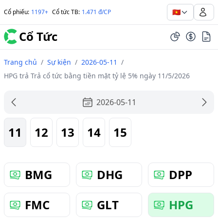
🇻🇳
Cổ phiếu
:
1197+
Cổ tức TB
:
1.471 đ/CP
Cổ Tức
Trang chủ
/
Sự kiện
/
2026-05-11
/
HPG trả Trả cổ tức bằng tiền mặt tỷ lệ 5% ngày 11/5/2026
2026-05-11
11
12
13
14
15
BMG
DHG
DPP
FMC
GLT
HPG