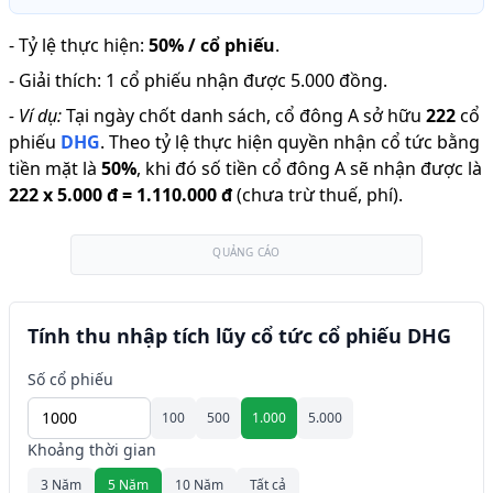
-
Tỷ lệ thực hiện
:
50% / cổ phiếu
.
-
Giải thích
:
1 cổ phiếu nhận được 5.000 đồng.
-
Ví dụ:
Tại ngày chốt danh sách, cổ đông A sở hữu
222
cổ
phiếu
DHG
.
Theo tỷ lệ thực hiện quyền nhận cổ tức bằng
tiền mặt là
50
%
,
khi đó số tiền cổ đông A sẽ nhận được là
222
x
5.000 đ
=
1.110.000 đ
(chưa trừ thuế, phí).
QUẢNG CÁO
Tính thu nhập tích lũy cổ tức cổ phiếu DHG
Số cổ phiếu
100
500
1.000
5.000
Khoảng thời gian
3 Năm
5 Năm
10 Năm
Tất cả