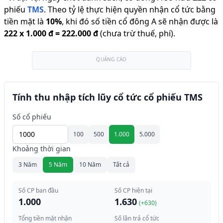
phiếu
TMS
.
Theo tỷ lệ thực hiện quyền nhận cổ tức bằng
tiền mặt là
10
%
,
khi đó số tiền cổ đông A sẽ nhận được là
222
x
1.000 đ
=
222.000 đ
(chưa trừ thuế, phí).
QUẢNG CÁO
Tính thu nhập tích lũy cổ tức cổ phiếu TMS
Số cổ phiếu
100
500
1.000
5.000
Khoảng thời gian
3 Năm
5 Năm
10 Năm
Tất cả
Số CP ban đầu
Số CP hiện tại
1.000
1.630
(+
630
)
Tổng tiền mặt nhận
Số lần trả cổ tức