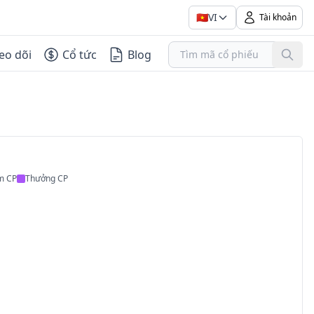
🇻🇳
VI
Tài khoản
eo dõi
Cổ tức
Blog
m CP
Thưởng CP