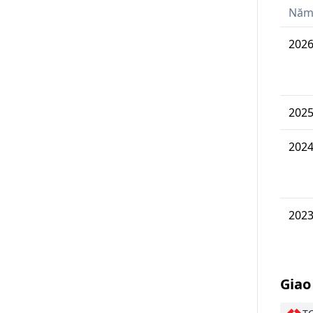
Nă
202
202
202
202
Giao