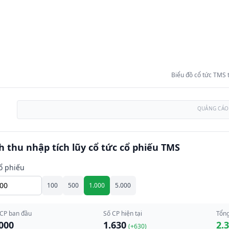
Biểu đồ cổ tức TMS
QUẢNG CÁO
h thu nhập tích lũy cổ tức cổ phiếu TMS
ổ phiếu
100
500
1.000
5.000
 CP ban đầu
Số CP hiện tại
Tổng
000
1.630
2.
(+
630
)