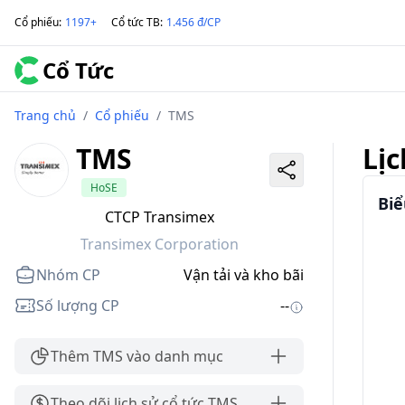
Cổ phiếu
:
1197+
Cổ tức TB
:
1.456 đ/CP
Cổ Tức
Trang chủ
/
Cổ phiếu
/
TMS
TMS
Lịc
HoSE
Biể
CTCP Transimex
Transimex Corporation
Nhóm CP
Vận tải và kho bãi
Số lượng CP
--
Thêm TMS vào danh mục
Theo dõi lịch sử cổ tức TMS