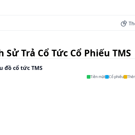
Th
h Sử Trả Cổ Tức Cổ Phiếu TMS
u đồ cổ tức TMS
Tiền mặt
Cổ phiếu
Thê