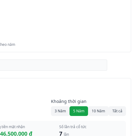
 theo năm
Khoảng thời gian
3 Năm
5 Năm
10 Năm
Tất cả
 tiền mặt nhận
Số lần trả cổ tức
346.500.000 đ
7
lần