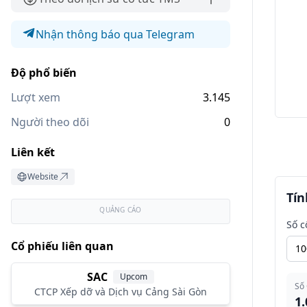
Nhận thông báo qua Telegram
Độ phổ biến
Lượt xem
3.145
Người theo dõi
0
Liên kết
Website
Tín
QUẢNG CÁO
Số c
Cổ phiếu liên quan
SAC
Upcom
Số
CTCP Xếp dỡ và Dịch vụ Cảng Sài Gòn
1.