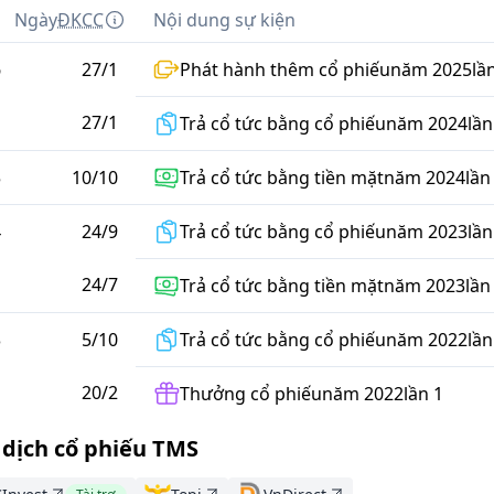
m
Ngày
ĐKCC
Nội dung sự kiện
6
27
/
1
Phát hành thêm cổ phiếu
năm
2025
lầ
27
/
1
Trả cổ tức bằng cổ phiếu
năm
2024
lần
5
10
/
10
Trả cổ tức bằng tiền mặt
năm
2024
lần
4
24
/
9
Trả cổ tức bằng cổ phiếu
năm
2023
lần
24
/
7
Trả cổ tức bằng tiền mặt
năm
2023
lần
3
5
/
10
Trả cổ tức bằng cổ phiếu
năm
2022
lần
20
/
2
Thưởng cổ phiếu
năm
2022
lần
1
 dịch cổ phiếu TMS