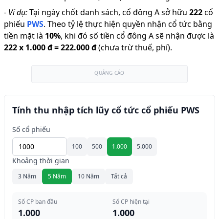
-
Ví dụ:
Tại ngày chốt danh sách, cổ đông A sở hữu
222
cổ
phiếu
PWS
.
Theo tỷ lệ thực hiện quyền nhận cổ tức bằng
tiền mặt là
10
%
,
khi đó số tiền cổ đông A sẽ nhận được là
222
x
1.000 đ
=
222.000 đ
(chưa trừ thuế, phí).
QUẢNG CÁO
Tính thu nhập tích lũy cổ tức cổ phiếu PWS
Số cổ phiếu
100
500
1.000
5.000
Khoảng thời gian
3 Năm
5 Năm
10 Năm
Tất cả
Số CP ban đầu
Số CP hiện tại
1.000
1.000