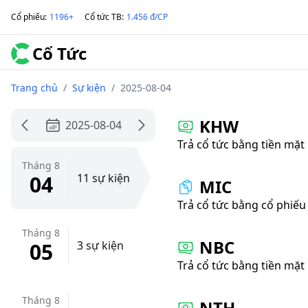
Cổ phiếu
:
1196+
Cổ tức TB
:
1.456 đ/CP
Cổ Tức
Trang chủ
/
Sự kiện
/
2025-08-04
KHW
2025-08-04
Trả cổ tức bằng tiền mặt
Tháng 8
04
11 sự kiện
MIC
Trả cổ tức bằng cổ phiếu
Tháng 8
NBC
05
3 sự kiện
Trả cổ tức bằng tiền mặt
Tháng 8
NTH