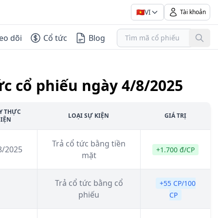
🇻🇳
VI
Tài khoản
eo dõi
Cổ tức
Blog
ức cổ phiếu ngày 4/8/2025
Y THỰC
LOẠI SỰ KIỆN
GIÁ TRỊ
IỆN
Trả cổ tức bằng tiền
8/2025
+1.700 đ/CP
mặt
Trả cổ tức bằng cổ
+55 CP/100
phiếu
CP