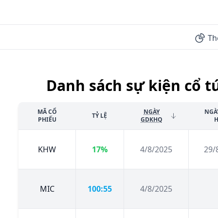
Th
Danh sách sự kiện cổ t
MÃ CỔ
NGÀY
NGÀ
TỶ LỆ
PHIẾU
GDKHQ
H
KHW
17%
4/8/2025
29/
MIC
100:55
4/8/2025