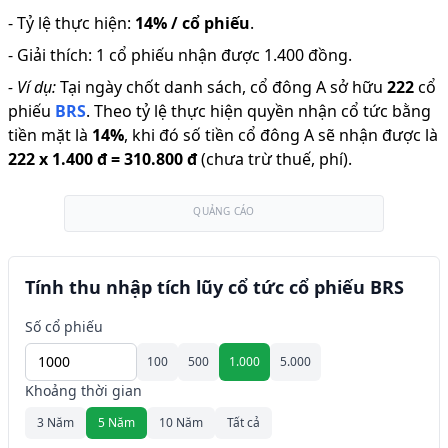
-
Tỷ lệ thực hiện
:
14% / cổ phiếu
.
-
Giải thích
:
1 cổ phiếu nhận được 1.400 đồng.
-
Ví dụ:
Tại ngày chốt danh sách, cổ đông A sở hữu
222
cổ
phiếu
BRS
.
Theo tỷ lệ thực hiện quyền nhận cổ tức bằng
tiền mặt là
14
%
,
khi đó số tiền cổ đông A sẽ nhận được là
222
x
1.400 đ
=
310.800 đ
(chưa trừ thuế, phí).
QUẢNG CÁO
Tính thu nhập tích lũy cổ tức cổ phiếu BRS
Số cổ phiếu
100
500
1.000
5.000
Khoảng thời gian
3 Năm
5 Năm
10 Năm
Tất cả