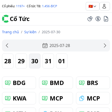
🇻🇳
Cổ phiếu
:
1197+
Cổ tức TB
:
1.456 đ/CP
Cổ Tức
Trang chủ
/
Sự kiện
/
2025-07-30
2025-07-28
28
29
30
31
01
BDG
BMD
BRS
KWA
MCP
MCP