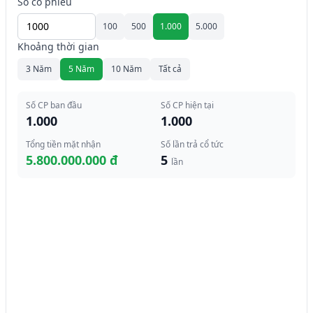
Số cổ phiếu
100
500
1.000
5.000
Khoảng thời gian
3 Năm
5 Năm
10 Năm
Tất cả
Số CP ban đầu
Số CP hiện tại
1.000
1.000
Tổng tiền mặt nhận
Số lần trả cổ tức
5.800.000.000 đ
5
lần