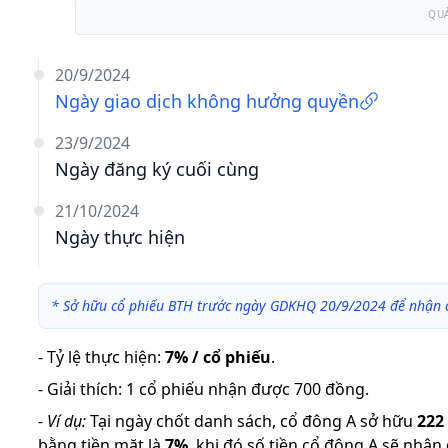
QU
20/9/2024
Ngày giao dịch không hưởng quyền
23/9/2024
Ngày đăng ký cuối cùng
21/10/2024
Ngày thực hiện
*
Sở hữu cổ phiếu BTH trước ngày GDKHQ 20/9/2024 để nhận 
-
Tỷ lệ thực hiện
:
7% / cổ phiếu
.
-
Giải thích
:
1 cổ phiếu nhận được 700 đồng.
-
Ví dụ:
Tại ngày chốt danh sách, cổ đông A sở hữu
222
bằng tiền mặt là
7
%
,
khi đó số tiền cổ đông A sẽ nhận