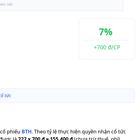
ẢNG CÁO
7%
+700 đ/CP
cổ tức
cổ phiếu
BTH
.
Theo tỷ lệ thực hiện quyền nhận cổ tức
 được là
222
x
700 đ
=
155.400 đ
(chưa trừ thuế, phí).