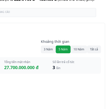
ẢNG CÁO
Khoảng thời gian
3 Năm
5 Năm
10 Năm
Tất cả
Tổng tiền mặt nhận
Số lần trả cổ tức
27.700.000.000 đ
3
lần