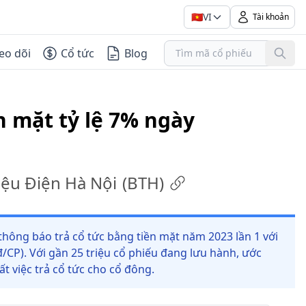
🇻🇳
VI
Tài khoản
eo dõi
Cổ tức
Blog
n mặt tỷ lệ 7% ngày
iệu Điện Hà Nội
(
BTH
)
 thông báo trả cổ tức bằng tiền mặt năm 2023 lần 1 với
/CP). Với gần 25 triệu cổ phiếu đang lưu hành, ước
t việc trả cổ tức cho cổ đông.