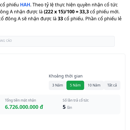
cổ phiếu
HAH
.
Theo tỷ lệ thực hiện quyền nhận cổ tức
đông A nhận được là
(
222
x
15
)/
100
=
33,3
cổ phiếu mới
.
ì cổ đông A sẽ nhận được là
33
cổ phiếu
.
Phần cổ phiếu lẻ
ẢNG CÁO
Khoảng thời gian
3 Năm
5 Năm
10 Năm
Tất cả
Tổng tiền mặt nhận
Số lần trả cổ tức
6.726.000.000 đ
5
lần