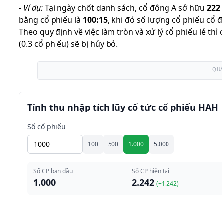
-
Ví dụ:
Tại ngày chốt danh sách, cổ đông A sở hữu
222
bằng cổ phiếu là
100
:
15
,
khi đó số lượng cổ phiếu cổ 
Theo quy định về việc làm tròn và xử lý cổ phiếu lẻ th
(0.3 cổ phiếu) sẽ bị hủy bỏ.
QU
Tính thu nhập tích lũy cổ tức cổ phiếu HAH
Số cổ phiếu
100
500
1.000
5.000
Số CP ban đầu
Số CP hiện tại
1.000
2.242
(+
1.242
)