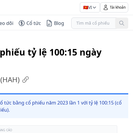
🇻🇳
VI
Tài khoản
eo dõi
Cổ tức
Blog
phiếu tỷ lệ 100:15 ngày
(
HAH
)
ổ tức bằng cổ phiếu năm 2023 lần 1 với tỷ lệ 100:15 (cổ
iếu).
ẢNG CÁO