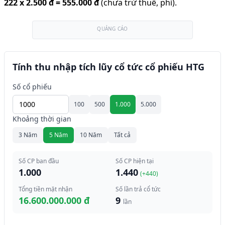
222
x
2.500 đ
=
555.000 đ
(chưa trừ thuế, phí).
QUẢNG CÁO
Tính thu nhập tích lũy cổ tức cổ phiếu HTG
Số cổ phiếu
100
500
1.000
5.000
Khoảng thời gian
3 Năm
5 Năm
10 Năm
Tất cả
Số CP ban đầu
Số CP hiện tại
1.000
1.440
(+
440
)
Tổng tiền mặt nhận
Số lần trả cổ tức
16.600.000.000 đ
9
lần