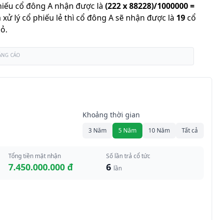
hiếu cổ đông A nhận được là
(
222
x
88228
)/
1000000
=
 xử lý cổ phiếu lẻ thì cổ đông A sẽ nhận được là
19
cổ
bỏ.
ẢNG CÁO
Khoảng thời gian
3 Năm
5 Năm
10 Năm
Tất cả
Tổng tiền mặt nhận
Số lần trả cổ tức
7.450.000.000 đ
6
lần