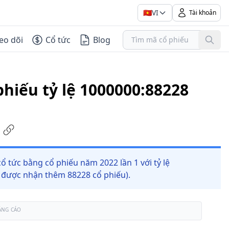
🇻🇳
VI
Tài khoản
eo dõi
Cổ tức
Blog
phiếu tỷ lệ 1000000:88228
ổ tức bằng cổ phiếu năm 2022 lần 1 với tỷ lệ
u được nhận thêm 88228 cổ phiếu).
ẢNG CÁO