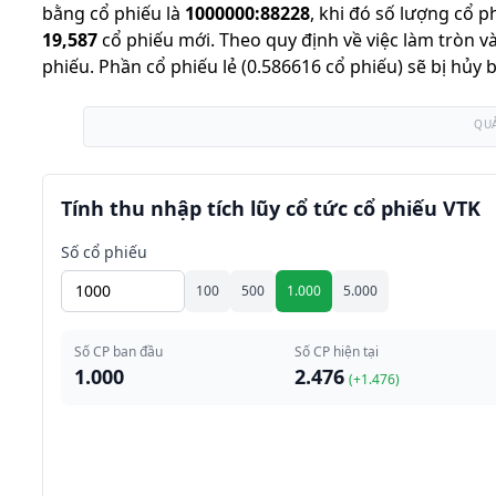
bằng cổ phiếu là
1000000
:
88228
,
khi đó số lượng cổ p
19,587
cổ phiếu mới
.
Theo quy định về việc làm tròn và
phiếu
.
Phần cổ phiếu lẻ (0.586616 cổ phiếu) sẽ bị hủy 
QU
Tính thu nhập tích lũy cổ tức cổ phiếu VTK
Số cổ phiếu
100
500
1.000
5.000
Số CP ban đầu
Số CP hiện tại
1.000
2.476
(+
1.476
)