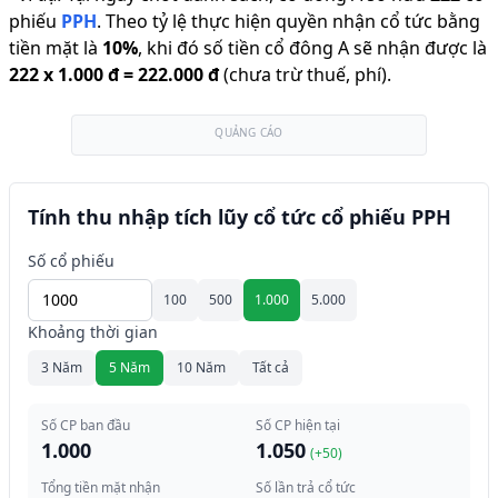
phiếu
PPH
.
Theo tỷ lệ thực hiện quyền nhận cổ tức bằng
tiền mặt là
10
%
,
khi đó số tiền cổ đông A sẽ nhận được là
222
x
1.000 đ
=
222.000 đ
(chưa trừ thuế, phí).
QUẢNG CÁO
Tính thu nhập tích lũy cổ tức cổ phiếu PPH
Số cổ phiếu
100
500
1.000
5.000
Khoảng thời gian
3 Năm
5 Năm
10 Năm
Tất cả
Số CP ban đầu
Số CP hiện tại
1.000
1.050
(+
50
)
Tổng tiền mặt nhận
Số lần trả cổ tức