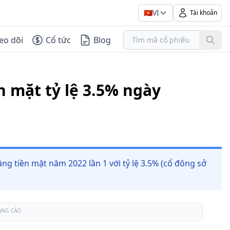
🇻🇳
VI
Tài khoản
eo dõi
Cổ tức
Blog
n mặt tỷ lệ 3.5% ngày
ằng tiền mặt năm 2022 lần 1 với tỷ lệ 3.5% (cổ đông sở
ẢNG CÁO