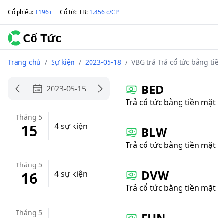
Cổ phiếu
:
1196+
Cổ tức TB
:
1.456 đ/CP
Cổ Tức
Trang chủ
/
Sự kiện
/
2023-05-18
/
VBG trả Trả cổ tức bằng ti
BED
2023-05-15
Trả cổ tức bằng tiền mặt
Tháng 5
15
4 sự kiện
BLW
Trả cổ tức bằng tiền mặt
Tháng 5
DVW
16
4 sự kiện
Trả cổ tức bằng tiền mặt
Tháng 5
FHN