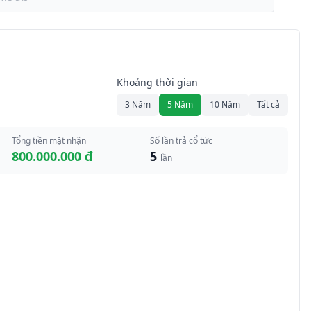
Khoảng thời gian
3 Năm
5 Năm
10 Năm
Tất cả
Tổng tiền mặt nhận
Số lần trả cổ tức
800.000.000 đ
5
lần