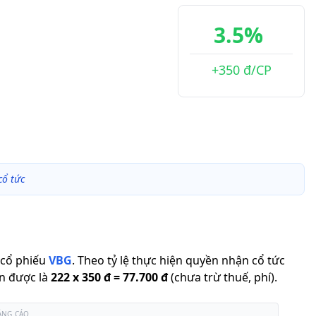
3.5%
+350 đ/CP
cổ tức
cổ phiếu
VBG
.
Theo tỷ lệ thực hiện quyền nhận cổ tức
n được là
222
x
350 đ
=
77.700 đ
(chưa trừ thuế, phí).
ẢNG CÁO