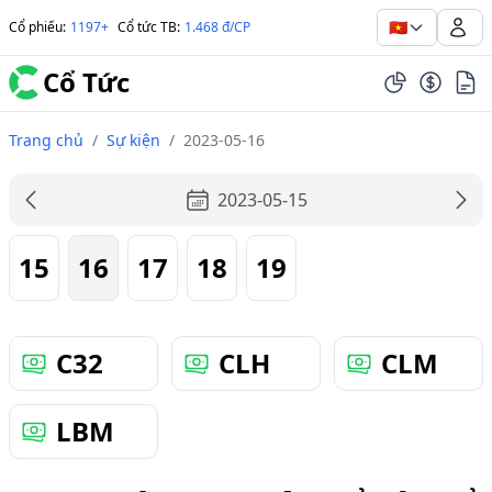
🇻🇳
Cổ phiếu
:
1197+
Cổ tức TB
:
1.468 đ/CP
Cổ Tức
Trang chủ
/
Sự kiện
/
2023-05-16
2023-05-15
15
16
17
18
19
C32
CLH
CLM
LBM