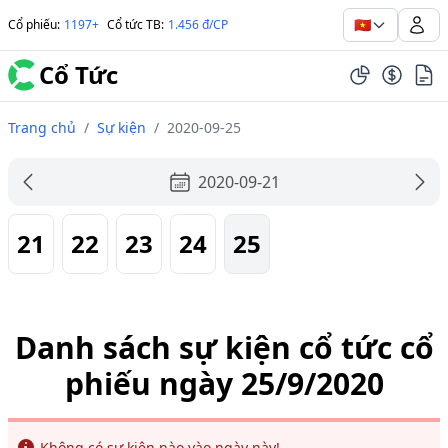
🇻🇳
Cổ phiếu
:
1197+
Cổ tức TB
:
1.456 đ/CP
Cổ Tức
Trang chủ
/
Sự kiện
/
2020-09-25
2020-09-21
21
22
23
24
25
Danh sách sự kiện cổ tức cổ
phiếu ngày 25/9/2020
Info
Không có sự kiện nào vào ngày này!