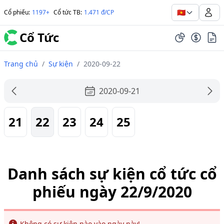
🇻🇳
Cổ phiếu
:
1197+
Cổ tức TB
:
1.471 đ/CP
Cổ Tức
Trang chủ
/
Sự kiện
/
2020-09-22
2020-09-21
21
22
23
24
25
Danh sách sự kiện cổ tức cổ
phiếu ngày 22/9/2020
Info
Không có sự kiện nào vào ngày này!