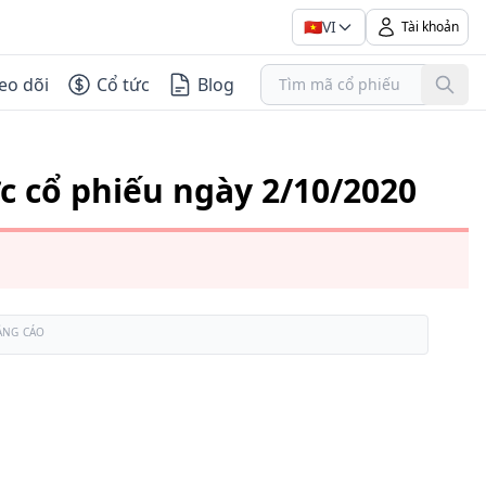
🇻🇳
VI
Tài khoản
eo dõi
Cổ tức
Blog
c cổ phiếu ngày 2/10/2020
ẢNG CÁO