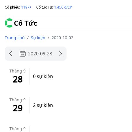
Cổ phiếu
:
1197+
Cổ tức TB
:
1.456 đ/CP
Cổ Tức
Trang chủ
/
Sự kiện
/
2020-10-02
2020-09-28
Tháng 9
28
0 sự kiện
Tháng 9
29
2 sự kiện
Tháng 9