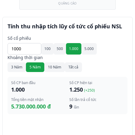
QUẢNG CÁO
Tính thu nhập tích lũy cổ tức cổ phiếu NSL
Số cổ phiếu
100
500
1.000
5.000
Khoảng thời gian
3 Năm
5 Năm
10 Năm
Tất cả
Số CP ban đầu
Số CP hiện tại
1.000
1.250
(+
250
)
Tổng tiền mặt nhận
Số lần trả cổ tức
5.730.000.000 đ
9
lần