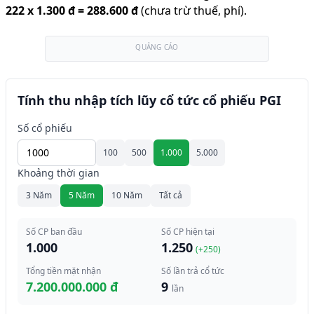
222
x
1.300 đ
=
288.600 đ
(chưa trừ thuế, phí).
QUẢNG CÁO
Tính thu nhập tích lũy cổ tức cổ phiếu PGI
Số cổ phiếu
100
500
1.000
5.000
Khoảng thời gian
3 Năm
5 Năm
10 Năm
Tất cả
Số CP ban đầu
Số CP hiện tại
1.000
1.250
(+
250
)
Tổng tiền mặt nhận
Số lần trả cổ tức
7.200.000.000 đ
9
lần