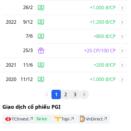
26
/
2
+1.000 đ/CP
2022
9
/
12
+1.200 đ/CP
7
/
6
+800 đ/CP
25
/
3
+25 CP/100 CP
2021
11
/
6
+200 đ/CP
2020
11
/
12
+1.000 đ/CP
1
2
3
Giao dịch cổ phiếu PGI
TCInvest
Topi
VnDirect
Tài trợ