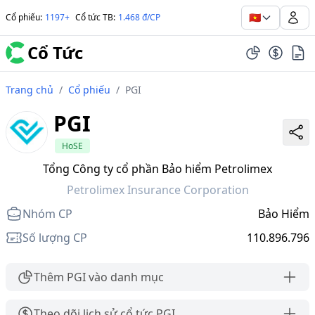
🇻🇳
Cổ phiếu
:
1197+
Cổ tức TB
:
1.468 đ/CP
Cổ Tức
Trang chủ
/
Cổ phiếu
/
PGI
PGI
HoSE
Tổng Công ty cổ phần Bảo hiểm Petrolimex
Petrolimex Insurance Corporation
Nhóm CP
Bảo Hiểm
Số lượng CP
110.896.796
Thêm PGI vào danh mục
Theo dõi lịch sử cổ tức PGI