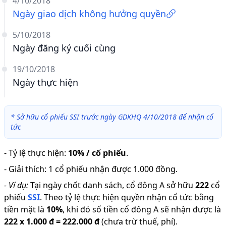
4/10/2018
Ngày giao dịch không hưởng quyền
5/10/2018
Ngày đăng ký cuối cùng
19/10/2018
Ngày thực hiện
*
Sở hữu cổ phiếu SSI trước ngày GDKHQ 4/10/2018 để nhận cổ
tức
-
Tỷ lệ thực hiện
:
10% / cổ phiếu
.
-
Giải thích
:
1 cổ phiếu nhận được 1.000 đồng.
-
Ví dụ:
Tại ngày chốt danh sách, cổ đông A sở hữu
222
cổ
phiếu
SSI
.
Theo tỷ lệ thực hiện quyền nhận cổ tức bằng
tiền mặt là
10
%
,
khi đó số tiền cổ đông A sẽ nhận được là
222
x
1.000 đ
=
222.000 đ
(chưa trừ thuế, phí).