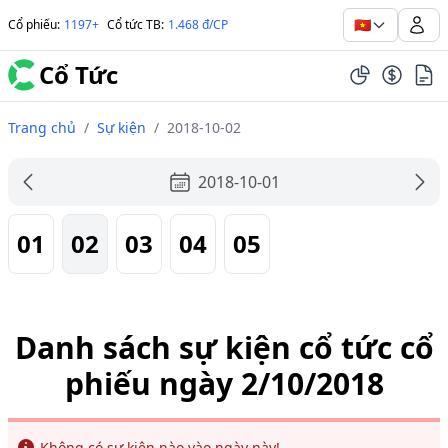
🇻🇳
Cổ phiếu
:
1197+
Cổ tức TB
:
1.468 đ/CP
Cổ Tức
Trang chủ
/
Sự kiện
/
2018-10-02
2018-10-01
01
02
03
04
05
Danh sách sự kiện cổ tức cổ
phiếu ngày 2/10/2018
Info
Không có sự kiện nào vào ngày này!