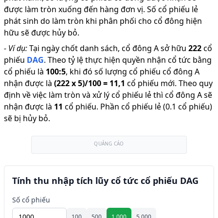
được làm tròn xuống đến hàng đơn vị. Số cổ phiếu lẻ
phát sinh do làm tròn khi phân phối cho cổ đông hiện
hữu sẽ được hủy bỏ.
-
Ví dụ:
Tại ngày chốt danh sách, cổ đông A sở hữu
222
cổ
phiếu
DAG
.
Theo tỷ lệ thực hiện quyền nhận cổ tức bằng
cổ phiếu là
100
:
5
,
khi đó số lượng cổ phiếu cổ đông A
nhận được là
(
222
x
5
)/
100
=
11,1
cổ phiếu mới
.
Theo quy
định về việc làm tròn và xử lý cổ phiếu lẻ thì cổ đông A sẽ
nhận được là
11
cổ phiếu
.
Phần cổ phiếu lẻ (0.1 cổ phiếu)
sẽ bị hủy bỏ.
QUẢNG CÁO
Tính thu nhập tích lũy cổ tức cổ phiếu DAG
Số cổ phiếu
100
500
1.000
5.000