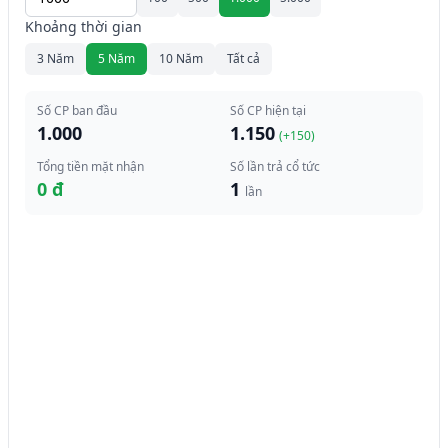
Khoảng thời gian
3 Năm
5 Năm
10 Năm
Tất cả
Số CP ban đầu
Số CP hiện tại
1.000
1.150
(+
150
)
Tổng tiền mặt nhận
Số lần trả cổ tức
0 đ
1
lần