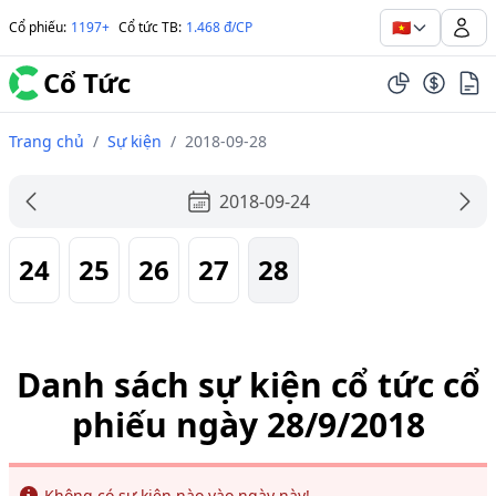
🇻🇳
Cổ phiếu
:
1197+
Cổ tức TB
:
1.468 đ/CP
Cổ Tức
Trang chủ
/
Sự kiện
/
2018-09-28
2018-09-24
24
25
26
27
28
Danh sách sự kiện cổ tức cổ
phiếu ngày 28/9/2018
Info
Không có sự kiện nào vào ngày này!