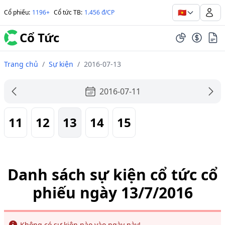
🇻🇳
Cổ phiếu
:
1196+
Cổ tức TB
:
1.456 đ/CP
Cổ Tức
Trang chủ
/
Sự kiện
/
2016-07-13
2016-07-11
11
12
13
14
15
Danh sách sự kiện cổ tức cổ
phiếu ngày 13/7/2016
Info
Không có sự kiện nào vào ngày này!