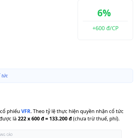
6%
+600 đ/CP
 tức
cổ phiếu
VFR
.
Theo tỷ lệ thực hiện quyền nhận cổ tức
 được là
222
x
600 đ
=
133.200 đ
(chưa trừ thuế, phí).
ẢNG CÁO