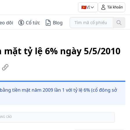
🇻🇳
VI
Tài khoản
eo dõi
Cổ tức
Blog
n mặt tỷ lệ 6% ngày 5/5/2010
 bằng tiền mặt năm 2009 lần 1 với tỷ lệ 6% (cổ đông sở
ẢNG CÁO