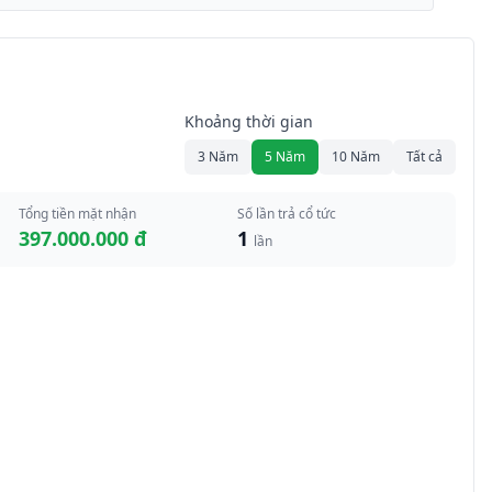
Khoảng thời gian
3 Năm
5 Năm
10 Năm
Tất cả
Tổng tiền mặt nhận
Số lần trả cổ tức
397.000.000 đ
1
lần