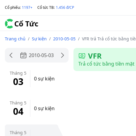
Cổ phiếu
:
1197+
Cổ tức TB
:
1.456 đ/CP
Cổ Tức
Trang chủ
/
Sự kiện
/
2010-05-05
/
VFR trả Trả cổ tức bằng ti
VFR
2010-05-03
Trả cổ tức bằng tiền mặt
Tháng 5
03
0 sự kiện
Tháng 5
04
0 sự kiện
Tháng 5