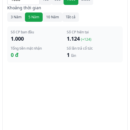
Khoảng thời gian
3 Năm
5 Năm
10 Năm
Tất cả
Số CP ban đầu
Số CP hiện tại
1.000
1.124
(+
124
)
Tổng tiền mặt nhận
Số lần trả cổ tức
0 đ
1
lần