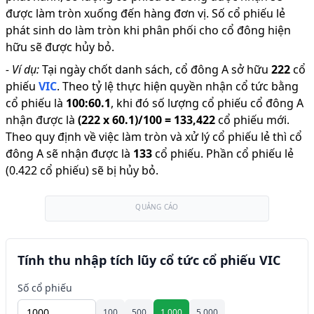
được làm tròn xuống đến hàng đơn vị. Số cổ phiếu lẻ
phát sinh do làm tròn khi phân phối cho cổ đông hiện
hữu sẽ được hủy bỏ.
-
Ví dụ:
Tại ngày chốt danh sách, cổ đông A sở hữu
222
cổ
phiếu
VIC
.
Theo tỷ lệ thực hiện quyền nhận cổ tức bằng
cổ phiếu là
100
:
60.1
,
khi đó số lượng cổ phiếu cổ đông A
nhận được là
(
222
x
60.1
)/
100
=
133,422
cổ phiếu mới
.
Theo quy định về việc làm tròn và xử lý cổ phiếu lẻ thì cổ
đông A sẽ nhận được là
133
cổ phiếu
.
Phần cổ phiếu lẻ
(0.422 cổ phiếu) sẽ bị hủy bỏ.
QUẢNG CÁO
Tính thu nhập tích lũy cổ tức cổ phiếu VIC
Số cổ phiếu
100
500
1.000
5.000