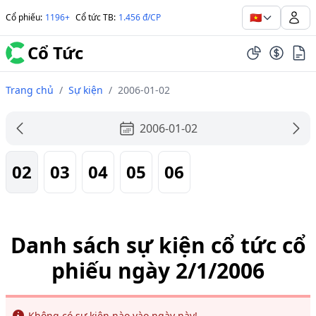
🇻🇳
Cổ phiếu
:
1196+
Cổ tức TB
:
1.456 đ/CP
Cổ Tức
Trang chủ
/
Sự kiện
/
2006-01-02
2006-01-02
02
03
04
05
06
Danh sách sự kiện cổ tức cổ
phiếu ngày 2/1/2006
Info
Không có sự kiện nào vào ngày này!