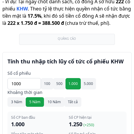
-
Ví dụ:
Tại ngày chốt danh sách, cổ đông A sở hữu
222
cổ
phiếu
KHW
.
Theo tỷ lệ thực hiện quyền nhận cổ tức bằng
tiền mặt là
17.5
%
,
khi đó số tiền cổ đông A sẽ nhận được
là
222
x
1.750 đ
=
388.500 đ
(chưa trừ thuế, phí).
QUẢNG CÁO
Tính thu nhập tích lũy cổ tức cổ phiếu KHW
Số cổ phiếu
100
500
1.000
5.000
Khoảng thời gian
3 Năm
5 Năm
10 Năm
Tất cả
Số CP ban đầu
Số CP hiện tại
1.000
1.250
(+
250
)