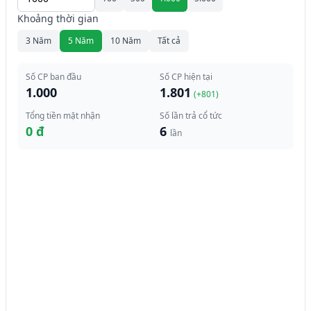
Khoảng thời gian
3 Năm
5 Năm
10 Năm
Tất cả
Số CP ban đầu
Số CP hiện tại
1.000
1.801
(+
801
)
Tổng tiền mặt nhận
Số lần trả cổ tức
0 đ
6
lần