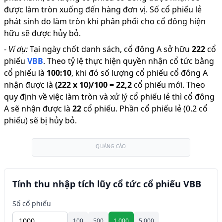
được làm tròn xuống đến hàng đơn vị. Số cổ phiếu lẻ
phát sinh do làm tròn khi phân phối cho cổ đông hiện
hữu sẽ được hủy bỏ.
-
Ví dụ:
Tại ngày chốt danh sách, cổ đông A sở hữu
222
cổ
phiếu
VBB
.
Theo tỷ lệ thực hiện quyền nhận cổ tức bằng
cổ phiếu là
100
:
10
,
khi đó số lượng cổ phiếu cổ đông A
nhận được là
(
222
x
10
)/
100
=
22,2
cổ phiếu mới
.
Theo
quy định về việc làm tròn và xử lý cổ phiếu lẻ thì cổ đông
A sẽ nhận được là
22
cổ phiếu
.
Phần cổ phiếu lẻ (0.2 cổ
phiếu) sẽ bị hủy bỏ.
QUẢNG CÁO
Tính thu nhập tích lũy cổ tức cổ phiếu VBB
Số cổ phiếu
100
500
1.000
5.000