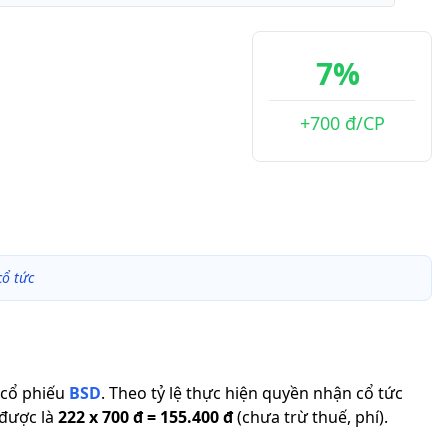
7%
+700 đ/CP
ổ tức
cổ phiếu
BSD
.
Theo tỷ lệ thực hiện quyền nhận cổ tức
 được là
222
x
700 đ
=
155.400 đ
(chưa trừ thuế, phí).