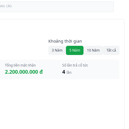
ẢNG CÁO
Khoảng thời gian
3 Năm
5 Năm
10 Năm
Tất cả
Tổng tiền mặt nhận
Số lần trả cổ tức
2.200.000.000 đ
4
lần