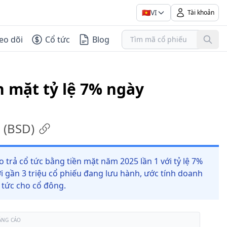
🇻🇳
VI
Tài khoản
eo dõi
Cổ tức
Blog
n mặt tỷ lệ 7% ngày
(
BSD
)
trả cổ tức bằng tiền mặt năm 2025 lần 1 với tỷ lệ 7%
i gần 3 triệu cổ phiếu đang lưu hành, ước tính doanh
ổ tức cho cổ đông.
ẢNG CÁO