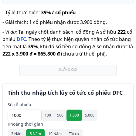
-
Tỷ lệ thực hiện
:
39% / cổ phiếu
.
-
Giải thích
:
1 cổ phiếu nhận được 3.900 đồng.
-
Ví dụ:
Tại ngày chốt danh sách, cổ đông A sở hữu
222
cổ
phiếu
DFC
.
Theo tỷ lệ thực hiện quyền nhận cổ tức bằng
tiền mặt là
39
%
,
khi đó số tiền cổ đông A sẽ nhận được là
222
x
3.900 đ
=
865.800 đ
(chưa trừ thuế, phí).
QUẢNG CÁO
Tính thu nhập tích lũy cổ tức cổ phiếu DFC
Số cổ phiếu
100
500
1.000
5.000
Khoảng thời gian
3 Năm
5 Năm
10 Năm
Tất cả