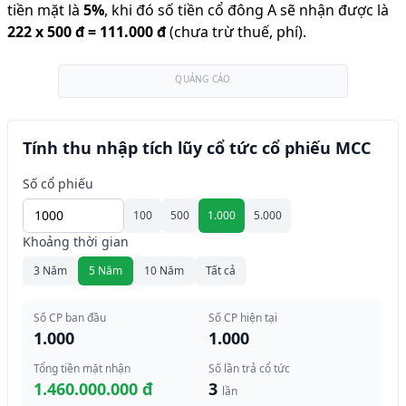
tiền mặt là
5
%
,
khi đó số tiền cổ đông A sẽ nhận được là
222
x
500 đ
=
111.000 đ
(chưa trừ thuế, phí).
QUẢNG CÁO
Tính thu nhập tích lũy cổ tức cổ phiếu MCC
Số cổ phiếu
100
500
1.000
5.000
Khoảng thời gian
3 Năm
5 Năm
10 Năm
Tất cả
Số CP ban đầu
Số CP hiện tại
1.000
1.000
Tổng tiền mặt nhận
Số lần trả cổ tức
1.460.000.000 đ
3
lần