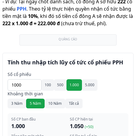
-
Ví dụ:
Tại ngày chốt danh sách, cổ đông A sở hữu
222
cổ
phiếu
PPH
.
Theo tỷ lệ thực hiện quyền nhận cổ tức bằng
tiền mặt là
10
%
,
khi đó số tiền cổ đông A sẽ nhận được là
222
x
1.000 đ
=
222.000 đ
(chưa trừ thuế, phí).
QUẢNG CÁO
Tính thu nhập tích lũy cổ tức cổ phiếu PPH
Số cổ phiếu
100
500
1.000
5.000
Khoảng thời gian
3 Năm
5 Năm
10 Năm
Tất cả
Số CP ban đầu
Số CP hiện tại
1.000
1.050
(+
50
)