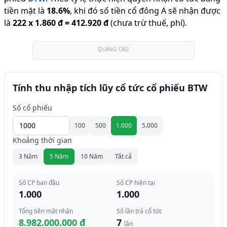
tiền mặt là
18.6
%
,
khi đó số tiền cổ đông A sẽ nhận được
là
222
x
1.860 đ
=
412.920 đ
(chưa trừ thuế, phí).
QUẢNG CÁO
Tính thu nhập tích lũy cổ tức cổ phiếu BTW
Số cổ phiếu
100
500
1.000
5.000
Khoảng thời gian
3 Năm
5 Năm
10 Năm
Tất cả
Số CP ban đầu
Số CP hiện tại
1.000
1.000
Tổng tiền mặt nhận
Số lần trả cổ tức
8.982.000.000 đ
7
lần