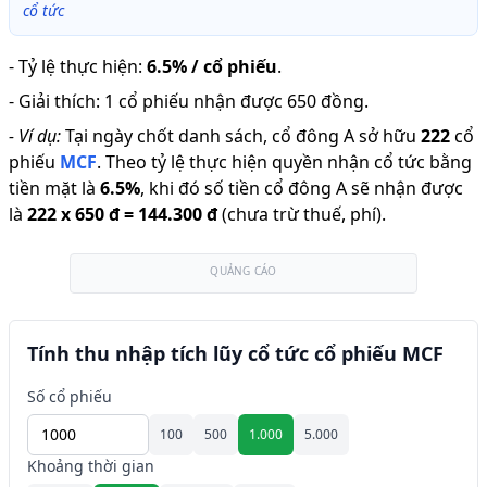
cổ tức
-
Tỷ lệ thực hiện
:
6.5% / cổ phiếu
.
-
Giải thích
:
1 cổ phiếu nhận được 650 đồng.
-
Ví dụ:
Tại ngày chốt danh sách, cổ đông A sở hữu
222
cổ
phiếu
MCF
.
Theo tỷ lệ thực hiện quyền nhận cổ tức bằng
tiền mặt là
6.5
%
,
khi đó số tiền cổ đông A sẽ nhận được
là
222
x
650 đ
=
144.300 đ
(chưa trừ thuế, phí).
QUẢNG CÁO
Tính thu nhập tích lũy cổ tức cổ phiếu MCF
Số cổ phiếu
100
500
1.000
5.000
Khoảng thời gian