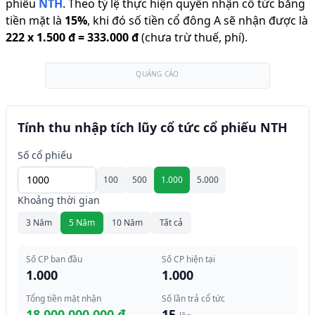
phiếu
NTH
.
Theo tỷ lệ thực hiện quyền nhận cổ tức bằng
tiền mặt là
15
%
,
khi đó số tiền cổ đông A sẽ nhận được là
222
x
1.500 đ
=
333.000 đ
(chưa trừ thuế, phí).
QUẢNG CÁO
Tính thu nhập tích lũy cổ tức cổ phiếu NTH
Số cổ phiếu
100
500
1.000
5.000
Khoảng thời gian
3 Năm
5 Năm
10 Năm
Tất cả
Số CP ban đầu
Số CP hiện tại
1.000
1.000
Tổng tiền mặt nhận
Số lần trả cổ tức
18.000.000.000 đ
15