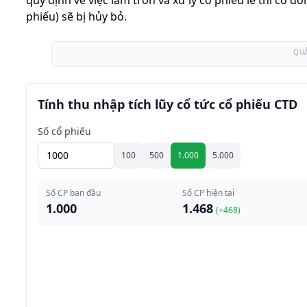
quy định về việc làm tròn và xử lý cổ phiếu lẻ thì cổ đ
phiếu) sẽ bị hủy bỏ.
QU
Tính thu nhập tích lũy cổ tức cổ phiếu CTD
Số cổ phiếu
100
500
1.000
5.000
Số CP ban đầu
Số CP hiện tại
1.000
1.468
(+
468
)