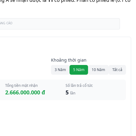
ông A sẽ nhận được là
11
cổ phiếu
.
Phần cổ phiếu lẻ (0.1 cổ
ẢNG CÁO
Khoảng thời gian
3 Năm
5 Năm
10 Năm
Tất cả
Tổng tiền mặt nhận
Số lần trả cổ tức
2.666.000.000 đ
5
lần