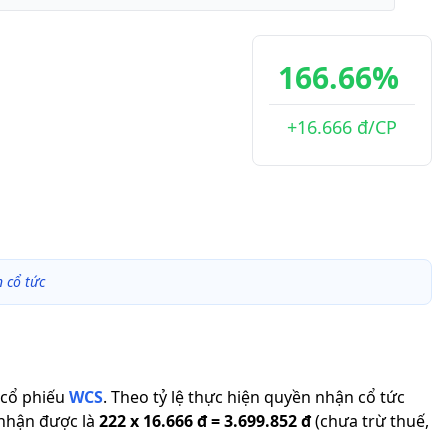
166.66%
+16.666 đ/CP
 cổ tức
cổ phiếu
WCS
.
Theo tỷ lệ thực hiện quyền nhận cổ tức
 nhận được là
222
x
16.666 đ
=
3.699.852 đ
(chưa trừ thuế,