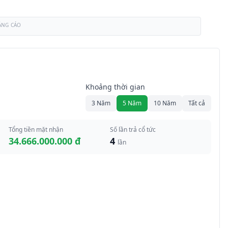
ẢNG CÁO
Khoảng thời gian
3 Năm
5 Năm
10 Năm
Tất cả
Tổng tiền mặt nhận
Số lần trả cổ tức
34.666.000.000 đ
4
lần