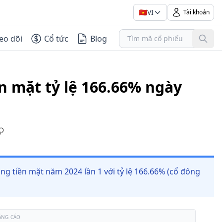
🇻🇳
VI
Tài khoản
eo dõi
Cổ tức
Blog
ền mặt tỷ lệ 166.66% ngày
ng tiền mặt năm 2024 lần 1 với tỷ lệ 166.66% (cổ đông
ẢNG CÁO