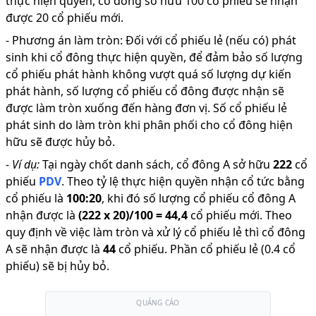
thực hiện quyền, cổ đông sở hữu 100 cổ phiếu sẽ nhận
được 20 cổ phiếu mới.
-
Phương án làm tròn: Đối với cổ phiếu lẻ (nếu có) phát
sinh khi cổ đông thực hiện quyền, để đảm bảo số lượng
cổ phiếu phát hành không vượt quá số lượng dự kiến
phát hành, số lượng cổ phiếu cổ đông được nhận sẽ
được làm tròn xuống đến hàng đơn vị. Số cổ phiếu lẻ
phát sinh do làm tròn khi phân phối cho cổ đông hiện
hữu sẽ được hủy bỏ.
-
Ví dụ:
Tại ngày chốt danh sách, cổ đông A sở hữu
222
cổ
phiếu
PDV
.
Theo tỷ lệ thực hiện quyền nhận cổ tức bằng
cổ phiếu là
100
:
20
,
khi đó số lượng cổ phiếu cổ đông A
nhận được là
(
222
x
20
)/
100
=
44,4
cổ phiếu mới
.
Theo
quy định về việc làm tròn và xử lý cổ phiếu lẻ thì cổ đông
A sẽ nhận được là
44
cổ phiếu
.
Phần cổ phiếu lẻ (0.4 cổ
phiếu) sẽ bị hủy bỏ.
QUẢNG CÁO