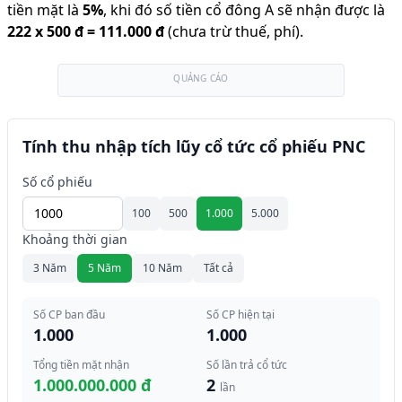
tiền mặt là
5
%
,
khi đó số tiền cổ đông A sẽ nhận được là
222
x
500 đ
=
111.000 đ
(chưa trừ thuế, phí).
QUẢNG CÁO
Tính thu nhập tích lũy cổ tức cổ phiếu PNC
Số cổ phiếu
100
500
1.000
5.000
Khoảng thời gian
3 Năm
5 Năm
10 Năm
Tất cả
Số CP ban đầu
Số CP hiện tại
1.000
1.000
Tổng tiền mặt nhận
Số lần trả cổ tức
1.000.000.000 đ
2
lần