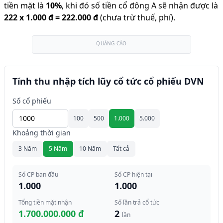
tiền mặt là
10
%
,
khi đó số tiền cổ đông A sẽ nhận được là
222
x
1.000 đ
=
222.000 đ
(chưa trừ thuế, phí).
QUẢNG CÁO
Tính thu nhập tích lũy cổ tức cổ phiếu DVN
Số cổ phiếu
100
500
1.000
5.000
Khoảng thời gian
3 Năm
5 Năm
10 Năm
Tất cả
Số CP ban đầu
Số CP hiện tại
1.000
1.000
Tổng tiền mặt nhận
Số lần trả cổ tức
1.700.000.000 đ
2
lần